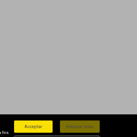
Acceptar
Rebutjar totes
 fins