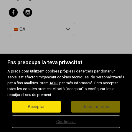
CA
Ens preocupa la teva privacitat
A pisos.com utilitzem cookies pròpies i de tercers per donar un
servei satisfactori mitjançant cookies tècniques, de personalització i
per a fins analítics. prem
AQUÍ
per més informació. Pots acceptar
totes les cookies prement el botó "acceptar" o configurar-les o
Immobles destacats
rebutjar el seu ús prement
Mapa Web
Política de cookies
Acceptar
Rebutjar totes
Avís legal
Departament Jurídic
Configurar
Notícies
Preferits