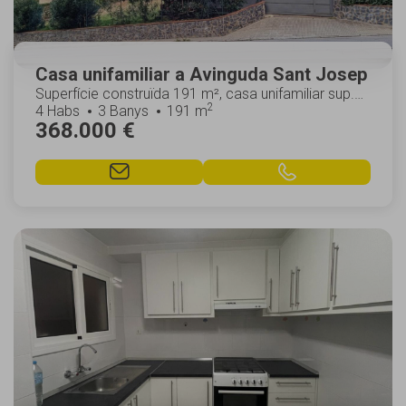
Casa unifamiliar a Avinguda Sant Josep
Superfície construïda 191 m², casa unifamiliar sup.
2
solar 876 m², sup. útil 127 m², núm. hab. i...
4 Habs
3 Banys
191 m
368.000 €