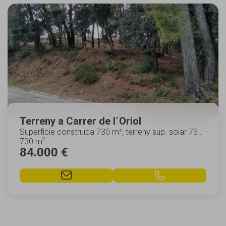
Terreny a Carrer de l´Oriol
Superfície construïda 730 m², terreny sup. solar 730
2
m², asfaltat, edificable, llicència d'obre...
730 m
84.000 €