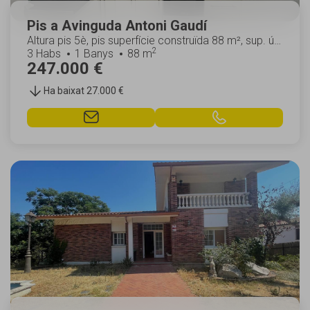
Pis a Avinguda Antoni Gaudí
Altura pis 5è, pis superfície construïda 88 m², sup. útil
2
84 m², núm. hab. individ.: 1, habitac...
3 Habs
1 Banys
88 m
247.000 €
Ha baixat 27.000 €