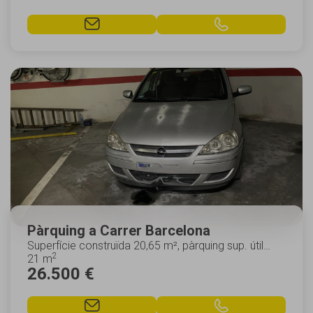
Pàrquing a Carrer Barcelona
Superfície construïda 20,65 m², pàrquing sup. útil
2
20,65 m², adaptat a persones amb discapacita...
21 m
26.500 €