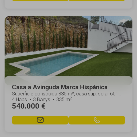
Casa a Avinguda Marca Hispánica
Superfície construïda 335 m², casa sup. solar 601
2
m², sup. útil 180 m², núm. hab. individ.: 1, ...
4 Habs
3 Banys
335 m
540.000 €