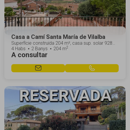
Casa a Camí Santa María de Vilalba
Superfície construïda 204 m², casa sup. solar 928
2
m², sup. útil 113 m², núm. hab. individ.: 2, ...
4 Habs
2 Banys
204 m
A consultar