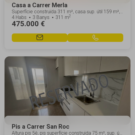
Casa a Carrer Merla
Superfície construïda 311 m², casa sup. útil 159 m²,
2
núm. hab. individ.: 1, habitacions dobles:...
4 Habs
3 Banys
311 m
475.000 €
Pis a Carrer San Roc
Altura pis 5è, pis superfície construïda 75 m², sup. útil