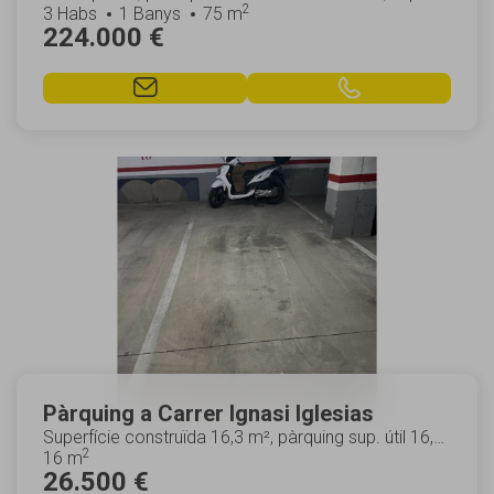
2
68 m², núm. hab. individ.: 2, habitac...
3 Habs
1 Banys
75 m
224.000 €
Pàrquing a Carrer Ignasi Iglesias
Superfície construïda 16,3 m², pàrquing sup. útil 16,3
2
m², adaptat a persones amb discapacitat,...
16 m
26.500 €